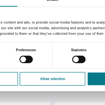
e content and ads, to provide social media features and to analy
 ar fáil do dhaoine atá incháilithe i réimsí mar chosaint
 our site with our social media, advertising and analytics partn
 cabhrach. Is éard is comhairle dlí ann ná aon comhairle lab
 provided to them or that they’ve collected from your use of their
Tugann ionadaíocht le tuiscint do bhreitheamh nó conntae
mhachtaí.
aradh nó colscaradh a bheith deacair do leanaí; d’fhéadfadh 
Preferences
Statistics
a bheith ag teastáil uathu chun go mbraitheann siad sábhái
le leanaí na próisis cheartais teaghlaigh a thuiscint agus a
 duine ag tabhairt aghaidh air seo ina n-aonar a fháil
anse
Allow selection