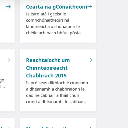
Cearta na gCónaitheoirí
Is éard atá i gceist le
comhchónaitheoirí ná
lánúineacha a chónaíonn le
chéile ach nach bhfuil pósta,
agus i gcásanna áirithe,
d’fhéadfadh go mbeadh cearta
dlíthiúla acu tar éis don
chaidreamh críochnú.
Reachtaíocht um
Chinnteoireacht
Chabhrach 2015
 go
Is próiseas dlíthíoch é cinneadh
l
a dhéanamh a chabhraíonn le
ha
daoine cabhair a fháil chun
cinntí a dhéanamh, le cabhair
más gá.