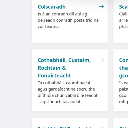
Colscaradh
Sca
Is é an conradh dlí atá ag
Cial
deireadh conradh pósta tríd na
ar l
cúirteanna.
pháir
Cothabháil, Custaim,
Con
Rochtain &
tha
Conairteacht
gco
Tá cothabháil, caomhnacht
Is é
agus gardaíocht na socruithe
páis
dlíthiúla chun cabhrú le leanbh
gcoi
- ag clúdach tacaíocht
oifi
airgeadais, cúram laethúil agus
cead
freagracht maidir le cinntí.
bhai
chre
páis