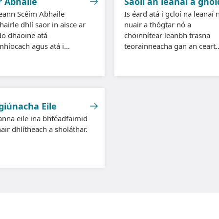
r Abhaile
Saoil an leanaí a ghoi
eann Scéim Abhaile
Is éard atá i gcloí na leanaí 
airle dhlí saor in aisce ar
nuair a thógtar nó a
 do dhaoine atá
choinnítear leanbh trasna
híocach agus atá i
teorainneacha gan an ceart
nne morgáiste ar a
dlíthiúil nó cead chun é sin 
dhreach.
dhéanamh.
giúnacha Eile
anna eile ina bhféadfaimid
air dhlítheach a sholáthar.