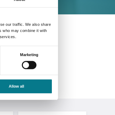
se our traffic. We also share
ers who may combine it with
hartha
 services.
siad a
Marketing
lte agus
o.
Allow all