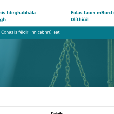
hís Idirghabhála
Eolas faoin mBor
igh
Dlíthiúil
Conas is féidir linn cabhrú leat
r linn cabhrú leat
Details