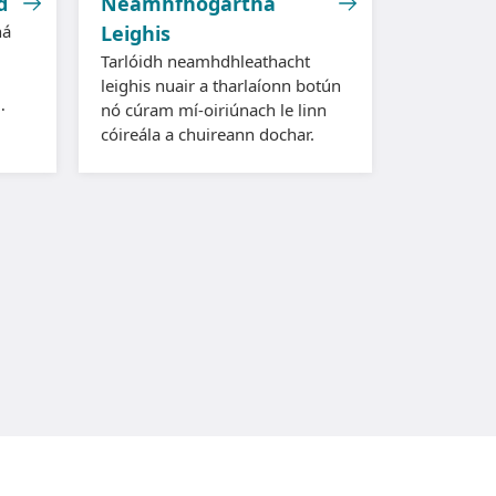
d
Neamhfhógartha
ná
Leighis
Tarlóidh neamhdhleathacht
leighis nuair a tharlaíonn botún
nó cúram mí-oiriúnach le linn
a
cóireála a chuireann dochar.