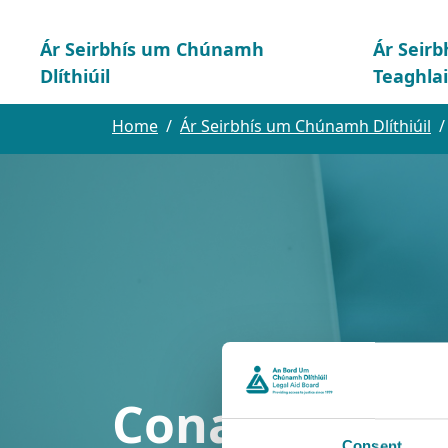
Ár Seirbhís um Chúnamh
Ár Seirb
Dlíthiúil
Teaghla
Home
Ár Seirbhís um Chúnamh Dlíthiúil
Conas is féidi
Consent