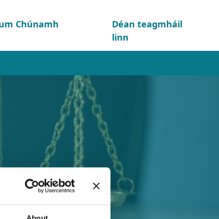
d um Chúnamh
Déan teagmháil
linn
About