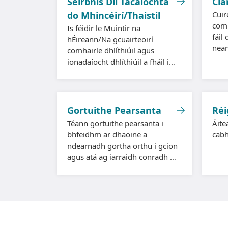
Seirbhís Dlí Tacaíochta
Clá
do Mhincéirí/Thaistil
Cuir
comh
Is féidir le Muintir na
fáil
hÉireann/Na gcuairteoirí
neam
comhairle dhlíthiúil agus
gcoi
ionadaíocht dhlíthiúil a fháil i
dtír
gcúinsí áirithe.
Gortuithe Pearsanta
Réi
Téann gortuithe pearsanta i
Áite
bhfeidhm ar dhaoine a
cabh
ndearnadh gortha orthu i gcion
agus atá ag iarraidh conradh a
éileamh.