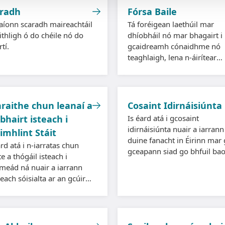
radh
Fórsa Baile
laíonn scaradh maireachtáil
Tá foréigean laethúil mar
eithligh ó do chéile nó do
dhíobháil nó mar bhagairt i
tí.
gcaidreamh cónaidhme nó
teaghlaigh, lena n-áirítear
bagairtí, dochar nó smacht.
raithe chun leanaí a
Cosaint Idirnáisiúnta
bhairt isteach i
Is éard atá i gcosaint
idirnáisiúnta nuair a iarrann
imhlint Stáit
duine fanacht in Éirinn mar
ard atá i n-iarratas chun
gceapann siad go bhfuil bao
te a thógáil isteach i
nó gníomhartha foréigneac
meád ná nuair a iarrann
ag bagairt orthu ina dtír
geach sóisialta ar an gcúirt
dúchais.
 a fháil chun páiste a
nt óna bhaile más é a
ideann siad go bhfuil an
te i mbaol.