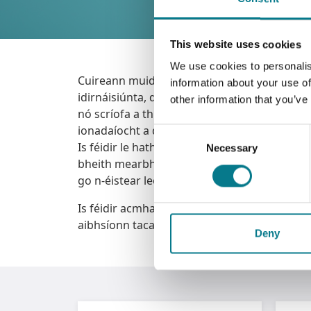
This website uses cookies
We use cookies to personalis
Cuireann muid comhairle dlí agus ionadaíocht
information about your use of
idirnáisiúnta, dlí teaghlaigh, agus cinneadh
other information that you’ve
nó scríofa a thugann conntae nó abhcóide. 
ionadaíocht a dhéanamh ort i do chuid gnío
Consent
Is féidir le hathruithe teaghlaigh amhail sc
Necessary
Selection
bheith mearbhall, faoi bhrú agus tacaíocht 
go n-éistear leo.
Is féidir acmhainní agus físeáin a chuidíonn 
aibhsíonn tacaíochtaí ionas nach mbeidh aon
Deny