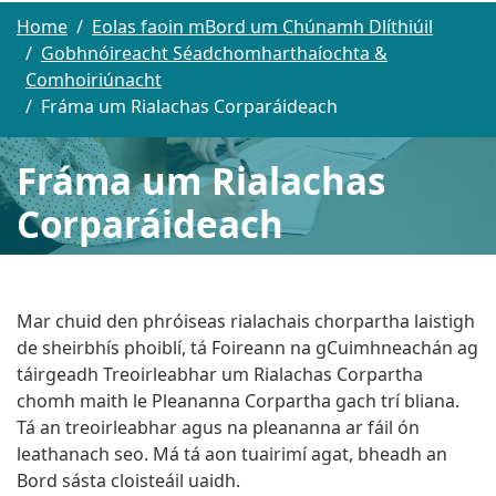
Home
Eolas faoin mBord um Chúnamh Dlíthiúil
Gobhnóireacht Séadchomharthaíochta &
Comhoiriúnacht
Fráma um Rialachas Corparáideach
Fráma um Rialachas
Corparáideach
Mar chuid den phróiseas rialachais chorpartha laistigh
de sheirbhís phoiblí, tá Foireann na gCuimhneachán ag
táirgeadh Treoirleabhar um Rialachas Corpartha
chomh maith le Pleananna Corpartha gach trí bliana.
Tá an treoirleabhar agus na pleananna ar fáil ón
leathanach seo. Má tá aon tuairimí agat, bheadh an
Bord sásta cloisteáil uaidh.