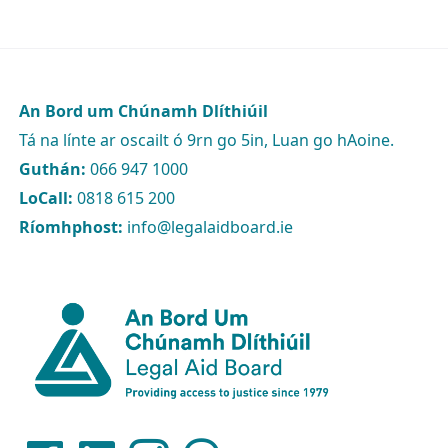
An Bord um Chúnamh Dlíthiúil
Tá na línte ar oscailt ó 9rn go 5in, Luan go hAoine.
Guthán:
066 947 1000
LoCall:
0818 615 200
Ríomhphost:
info@legalaidboard.ie