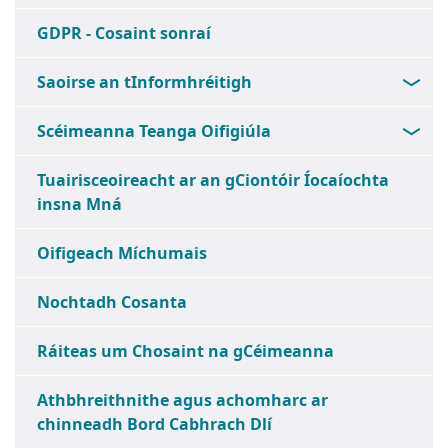
GDPR - Cosaint sonraí
Saoirse an tInformhréitigh
Scéimeanna Teanga Oifigiúla
Tuairisceoireacht ar an gCiontóir Íocaíochta
insna Mná
Oifigeach Míchumais
Nochtadh Cosanta
Ráiteas um Chosaint na gCéimeanna
Athbhreithnithe agus achomharc ar
chinneadh Bord Cabhrach Dlí