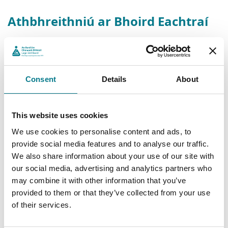
Athbhreithniú ar Bhoird Eachtraí
Éilíonn Conradh na nOibreacha do Chlár na
nOibreacha Stáit 2016 go gcuirfear luacháil sheachtraí
a bheidh comhréireach le méid agus le riachtanais an
Consent
Details
About
ghrúpa Stáit i gcrích ar a laghad gach trí bliana. I
gcomhlíonadh leis an éileamh seo, cuireadh
athbhreithniú seachtraí ar an gClár Cúnamh Dlí, ag an
This website uses cookies
gcuideachta Governance Ireland, i gcrích i mí na
Bealtaine 2018. Tá cinneadh déanta ag an gClár
We use cookies to personalise content and ads, to
Cúnamh Dlí an tuarascáil a chur ar fáil go hiomlán,
provide social media features and to analyse our traffic.
agus tá sé ag leanaim na moltaí atá leagtha amach san
We also share information about your use of our site with
tuarascáil.
our social media, advertising and analytics partners who
may combine it with other information that you’ve
Doiciméad Tacaíochta
provided to them or that they’ve collected from your use
of their services.